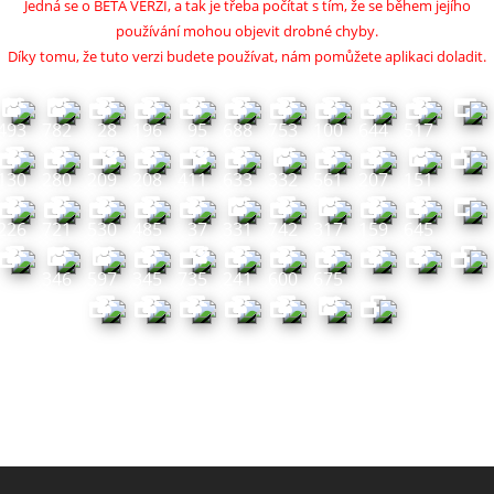
Jedná se o BETA VERZI, a tak je třeba počítat s tím, že se během jejího
používání mohou objevit drobné chyby.
Díky tomu, že tuto verzi budete používat, nám pomůžete aplikaci doladit.
557
399
323
419
327
378
107
201
684
416
493
782
28
196
95
688
753
100
644
517
130
280
209
208
411
633
332
561
207
151
226
721
530
485
37
331
742
317
159
645
346
597
345
735
241
600
675