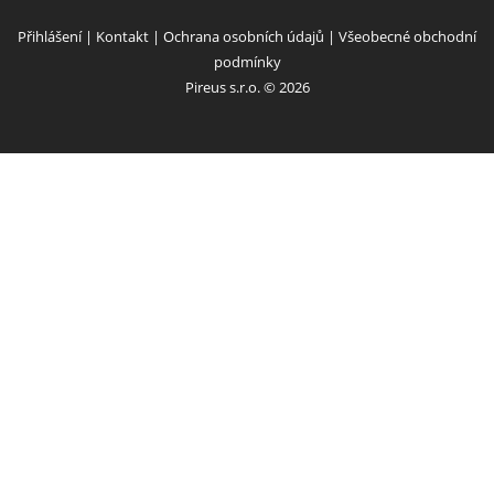
Přihlášení
|
Kontakt
|
Ochrana osobních údajů
|
Všeobecné obchodní
podmínky
Pireus s.r.o. © 2026