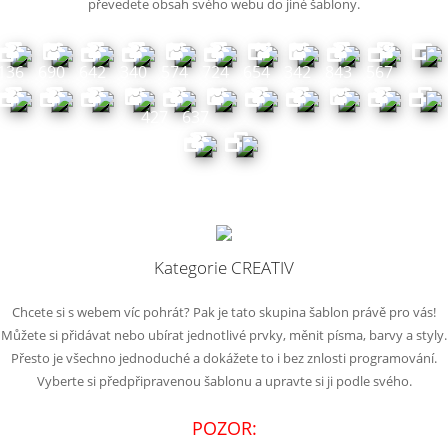
převedete obsah svého webu do jiné šablony.
256
553
395
317
401
252
58
332
687
38
136
690
642
340
574
724
654
342
843
567
427
637
Kategorie CREATIV
Chcete si s webem víc pohrát? Pak je tato skupina šablon právě pro vás!
Můžete si přidávat nebo ubírat jednotlivé prvky, měnit písma, barvy a styly.
Přesto je všechno jednoduché a dokážete to i bez znlosti programování.
Vyberte si předpřipravenou šablonu a upravte si ji podle svého.
POZOR: